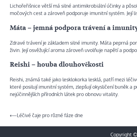
Lichořeřišnice větší má silné antimikrobiální účinky a půso
močových cest a zároveň podporuje imunitní systém. Její lis
Máta – jemná podpora trávení a imunit
Zdravé trávení je základem silné imunity. Máta peprná po
živin. Její osvěžující aroma zároveň uvolňuje napětí a pod
Reishi – houba dlouhověkosti
Reishi, známá také jako lesklokorka lesklá, patří mezi lé
které posilují imunitní systém, zlepšují okysličení buněk a 
nejúčinnějších přírodních látek pro obnovu vitality.
Navigace
⟵
Léčivé čaje pro různé fáze dne
pro
příspěvek
Copyright 