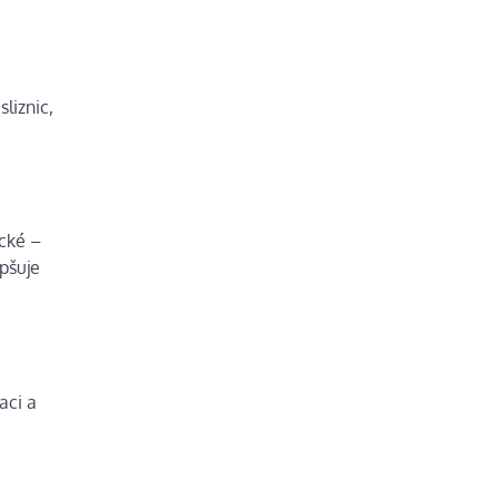
liznic,
ické –
epšuje
aci a