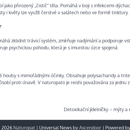
bí jako přirozený „čistič“ těla. Pomáhá v boji s infekcemi dýchac
ty i květy lze využít čerstvé v salátech nebo ve formě tinktury.
y
máhá zklidnit trávicí systém, zmírňuje nadýmání a podporuje vs
poruje psychickou pohodu, která je s imunitou úzce spojená.
čivé houby s mimořádnými účinky. Obsahuje polysacharidy a trit
působí proti únavě. V naturopatii je reishi považována za jednu z
Detoxikační jídelníčky – mýty a 
© 2026
Naturopat
| Universal News by
Ascendoor
| Powered b