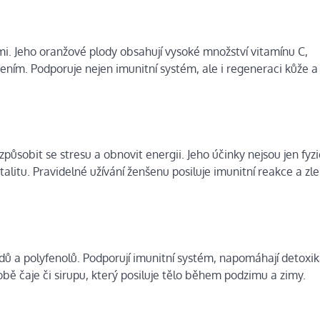
mi. Jeho oranžové plody obsahují vysoké množství vitamínu C,
ním. Podporuje nejen imunitní systém, ale i regeneraci kůže a s
působit se stresu a obnovit energii. Jeho účinky nejsou jen fyz
alitu. Pravidelné užívání ženšenu posiluje imunitní reakce a zl
dů a polyfenolů. Podporují imunitní systém, napomáhají detoxik
obě čaje či sirupu, který posiluje tělo během podzimu a zimy.