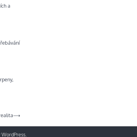
ích a
třebávání
erpeny,
realita
⟶
y
WordPress
.