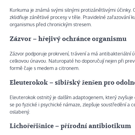
Kurkuma je známá svými silnými protizánětlivými účinky. 
zklidňuje zánětlivé procesy v těle. Pravidelné zařazování
organismus před chronickým stresem.
Zázvor – hřejivý ochránce organismu
Zázvor podporuje prokrvení, trávení a má antibakteriální ú
celkovou únavou. Naturopaté ho doporučují nejen při preven
formě čaje s medem a citronem.
Eleuterokok – sibiřský ženšen pro odoln
Eleuterokok ostnitý je dalším adaptogenem, který zvyšuje 
se po fyzické i psychické námaze, zlepšuje soustředění a c
oslabený.
Lichořeřišnice – přírodní antibiotikum