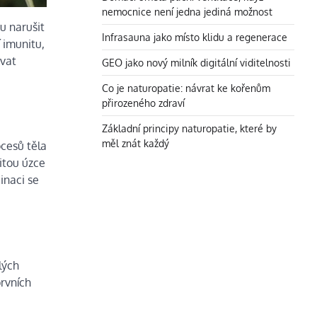
nemocnice není jedna jediná možnost
u narušit
Infrasauna jako místo klidu a regenerace
 imunitu,
ovat
GEO jako nový milník digitální viditelnosti
Co je naturopatie: návrat ke kořenům
přirozeného zdraví
Základní principy naturopatie, které by
měl znát každý
ocesů těla
itou úzce
inaci se
lých
prvních