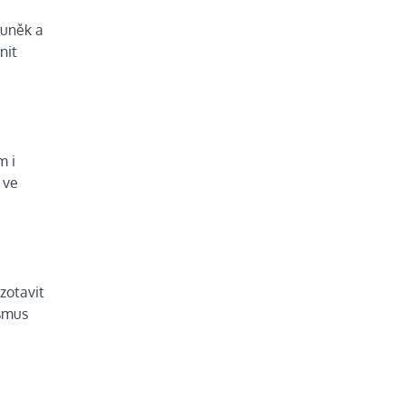
buněk a
nit
m i
 ve
zotavit
ismus