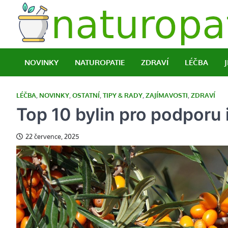
Skip
to
content
NOVINKY
NATUROPATIE
ZDRAVÍ
LÉČBA
LÉČBA
,
NOVINKY
,
OSTATNÍ
,
TIPY & RADY
,
ZAJÍMAVOSTI
,
ZDRAVÍ
Top 10 bylin pro podporu
22 července, 2025