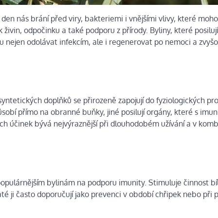
en nás brání před viry, bakteriemi i vnějšími vlivy, které moho
ivin, odpočinku a také podporu z přírody. Byliny, které posilují
lu nejen odolávat infekcím, ale i regenerovat po nemoci a zvyš
syntetických doplňků se přirozeně zapojují do fyziologických pr
sobí přímo na obranné buňky, jiné posilují orgány, které s imun
ejich účinek bývá nejvýraznější při dlouhodobém užívání a v komb
populárnějším bylinám na podporu imunity. Stimuluje činnost bí
é ji často doporučují jako prevenci v období chřipek nebo při 