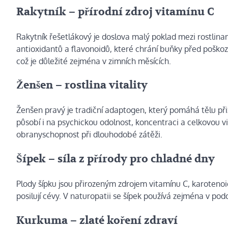
Rakytník – přírodní zdroj vitamínu C
Rakytník řešetlákový je doslova malý poklad mezi rostlina
antioxidantů a flavonoidů, které chrání buňky před poškoze
což je důležité zejména v zimních měsících.
Ženšen – rostlina vitality
Ženšen pravý je tradiční adaptogen, který pomáhá tělu přiz
působí i na psychickou odolnost, koncentraci a celkovou vit
obranyschopnost při dlouhodobé zátěži.
Šípek – síla z přírody pro chladné dny
Plody šípku jsou přirozeným zdrojem vitamínu C, karotenoi
posilují cévy. V naturopatii se šípek používá zejména v pod
Kurkuma – zlaté koření zdraví