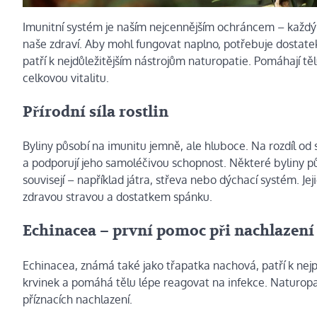
Imunitní systém je naším nejcennějším ochráncem – každý d
naše zdraví. Aby mohl fungovat naplno, potřebuje dostatek ž
patří k nejdůležitějším nástrojům naturopatie. Pomáhají tě
celkovou vitalitu.
Přírodní síla rostlin
Byliny působí na imunitu jemně, ale hluboce. Na rozdíl od 
a podporují jeho samoléčivou schopnost. Některé byliny pů
souvisejí – například játra, střeva nebo dýchací systém. J
zdravou stravou a dostatkem spánku.
Echinacea – první pomoc při nachlazení
Echinacea, známá také jako třapatka nachová, patří k nej
krvinek a pomáhá tělu lépe reagovat na infekce. Naturopat
příznacích nachlazení.