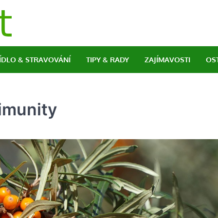
Naturopat
Magazín o naturopatii a zdraví obecně
JÍDLO & STRAVOVÁNÍ
TIPY & RADY
ZAJÍMAVOSTI
OS
 imunity