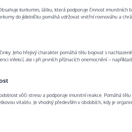
Obsahuje kurkumin, látku, která podporuje činnost imunitních 
 kurkumy do jídelníčku pomáhá udržovat vnitřní rovnováhu a chrá
činky. Jeho hřejivý charakter pomáhá tělu bojovat s nachlazení
ci infekcí, ale i při prvních příznacích onemocnění – například
ost
odolnost vůči stresu a podporuje imunitní reakce. Pomáhá tělu 
elkovou vitalitu. Je vhodný především v obdobích, kdy je organ